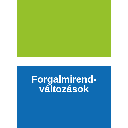
Forgalmirend-
változások