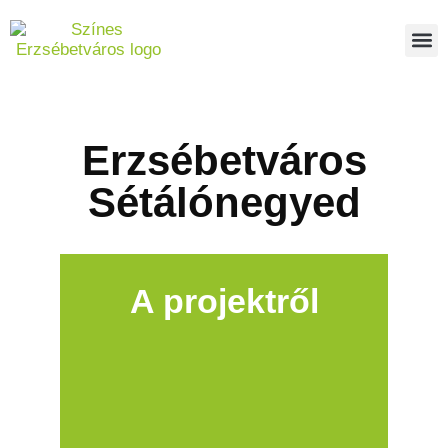
Erzsébetváros
Sétálónegyed
A projektről