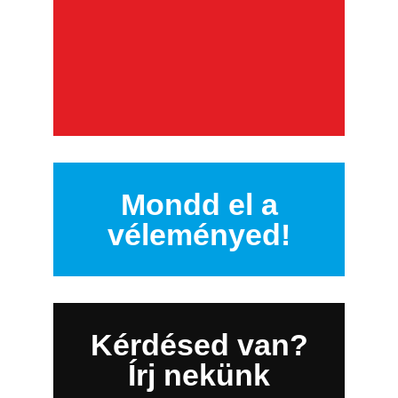
Mondd el a
véleményed!
Kérdésed van?
Írj nekünk