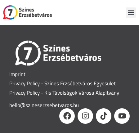
PEDESTR
REPOR
ABOUT US
Imprint
Privacy Policy - Színes Erzsébetváros Egyesület
Privacy Policy - Kis Távolságok Városa Alapítvány
hello@szineserzsebetvaros.hu