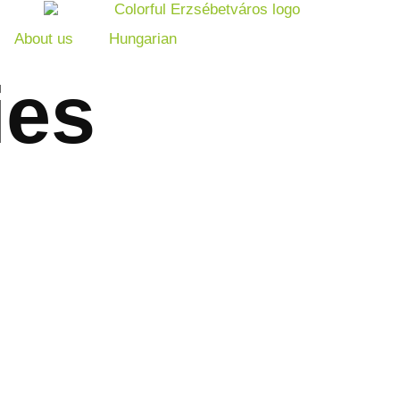
About us
Hungarian
ies